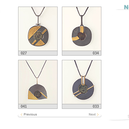
027
034
041
033